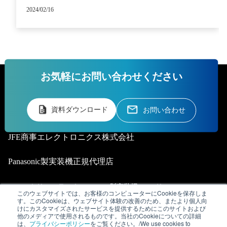
2024/02/16
お気軽にお問い合わせください
資料ダウンロード
お問い合わせ
JFE商事エレクトロニクス株式会社
Panasonic製実装機正規代理店
スマートリールラック®
Panasonic製実装機
ソリューション
このウェブサイトでは、お客様のコンピューターにCookieを保存しま
す。このCookieは、ウェブサイト体験の改善のため、またより個人向
導入事例
新着記事
展示会
けにカスタマイズされたサービスを提供するためにこのサイトおよび
他のメディアで使用されるものです。当社のCookieについての詳細
は、
プライバシーポリシー
をご覧ください。/We use cookies to