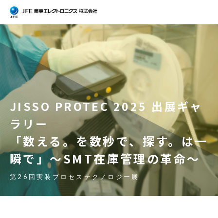
JISSO PROTEC 2025 出展ギャ
ラリー
「数える。を数秒で、探す。は一
瞬で」～SMT在庫管理の革命～